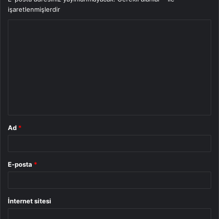
işaretlenmişlerdir
Y
o
r
u
m
*
Ad
*
E-posta
*
İnternet sitesi