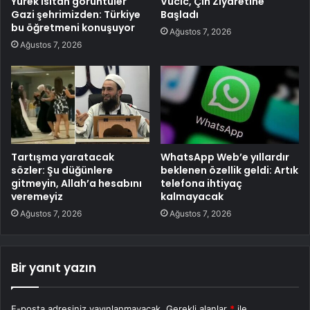
Yürek ısıtan görüntüler
Vucic, Çin Ziyaretine
Gazi şehrimizden: Türkiye
Başladı
bu öğretmeni konuşuyor
Ağustos 7, 2026
Ağustos 7, 2026
Tartışma yaratacak
WhatsApp Web’e yıllardır
sözler: Şu düğünlere
beklenen özellik geldi: Artık
gitmeyin, Allah’a hesabını
telefona ihtiyaç
veremeyiz
kalmayacak
Ağustos 7, 2026
Ağustos 7, 2026
Bir yanıt yazın
E-posta adresiniz yayınlanmayacak.
Gerekli alanlar
*
ile