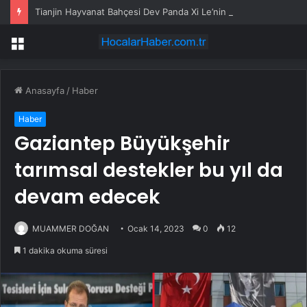
Tianjin Hayvanat Bahçesi Dev Panda Xi Le’nin 13. Doğum Gününü Kutladı
Menü
Anasayfa
/
Haber
Haber
Gaziantep Büyükşehir
tarımsal destekler bu yıl da
devam edecek
MUAMMER DOĞAN
Ocak 14, 2023
0
12
1 dakika okuma süresi