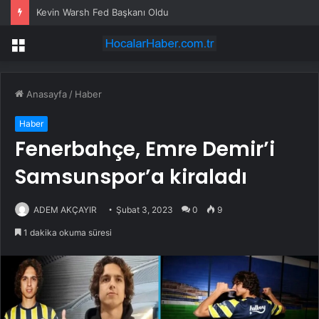
Kevin Warsh Fed Başkanı Oldu
Menü
Anasayfa
/
Haber
Haber
Fenerbahçe, Emre Demir’i
Samsunspor’a kiraladı
ADEM AKÇAYIR
Şubat 3, 2023
0
9
1 dakika okuma süresi