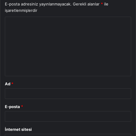
E-posta adresiniz yayınlanmayacak.
Gerekli alanlar
*
ile
işaretlenmişlerdir
Y
o
r
u
m
*
Ad
*
E-posta
*
İnternet sitesi