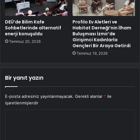
DEÜ’de Bilim Kafe
Profilo Ev Aletleri ve
Sohbetlerinde alternatif
Habitat Derneği’nin İlham
enerji konuşuldu
Buluşması İzmir’de
Girişimci Kadınlarla
Temmuz 20, 2026
Gençleri Bir Araya Getirdi
Temmuz 19, 2026
Bir yanıt yazın
E-posta adresiniz yayınlanmayacak.
Gerekli alanlar
*
ile
işaretlenmişlerdir
Y
o
r