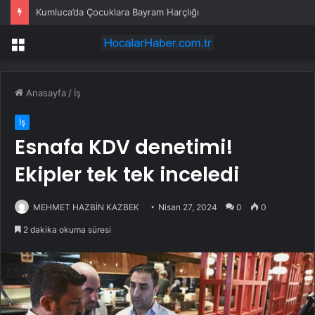
Kumluca’da Çocuklara Bayram Harçlığı
Menü
Anasayfa
/
İş
İş
Esnafa KDV denetimi!
Ekipler tek tek inceledi
MEHMET HAZBİN KAZBEK
Nisan 27, 2024
0
0
2 dakika okuma süresi