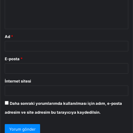
u
m
*
Ad
*
E-posta
*
İnternet sitesi
Daha sonraki yorumlarımda kullanılması için adım, e-posta
adresim ve site adresim bu tarayıcıya kaydedilsin.