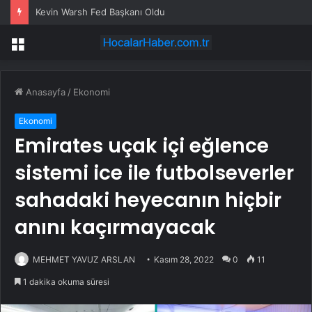
Kevin Warsh Fed Başkanı Oldu
Menü
Anasayfa
/
Ekonomi
Ekonomi
Emirates uçak içi eğlence
sistemi ice ile futbolseverler
sahadaki heyecanın hiçbir
anını kaçırmayacak
MEHMET YAVUZ ARSLAN
Kasım 28, 2022
0
11
1 dakika okuma süresi