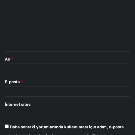
o
r
u
m
*
Ad
*
E-posta
*
İnternet sitesi
Daha sonraki yorumlarımda kullanılması için adım, e-posta