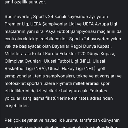
sınıf özellik sunuyor.
Sporseverler, Sports 24 kanalı sayesinde ayrıyeten
Premier Lig, UEFA Şampiyonlar Ligi ve UEFA Avrupa Ligi
maçlarının yanı sıra, Asya Futbol Şampiyonası maçlarını da
canlı olarak takip edebilecekler. Sports 24 ayrıyeten yakın
vakitte başlayacak olan Bayanlar Ragbi Dünya Kupası,
Milletlerarası Kriket Kurulu Erkekler T20 Dünya Kupası,
Olimpiyat Oyunları, Ulusal Futbol Ligi (NFL), Ulusal
Basketbol Ligi (NBA), Ulusal Hokey Ligi (NHL), golf
şampiyonaları, tenis şampiyonaları, tekne ve at yarışları ve
motosiklet sporları üzere kıymetli milletlerarası spor
etkinliklerini de izleyicilerle buluşturacak. Emirates
yolcuları karşılaşma fikstürlerine
emirates
adresinden
erişebilirler.
Pek çok seyahat ve havacılık kurumu tarafından dünyanın
en düzgün uçak içi cümbüş sistemi olarak isimlendirilen