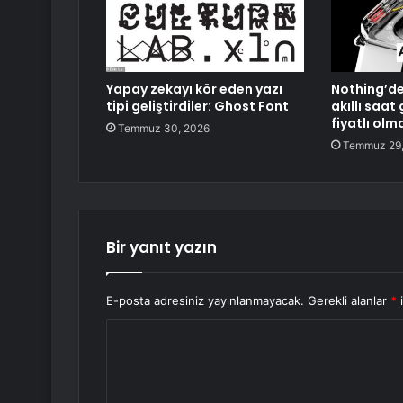
Yapay zekayı kör eden yazı
Nothing’de
tipi geliştirdiler: Ghost Font
akıllı saat
fiyatlı ol
Temmuz 30, 2026
Temmuz 29,
Bir yanıt yazın
E-posta adresiniz yayınlanmayacak.
Gerekli alanlar
*
i
Y
o
r