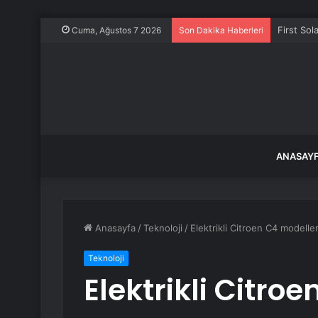
First Sol
Cuma, Ağustos 7 2026
Son Dakika Haberleri
ANASAY
Anasayfa
/
Teknoloji
/
Elektrikli Citroen C4 modeller
Teknoloji
Elektrikli Citroe