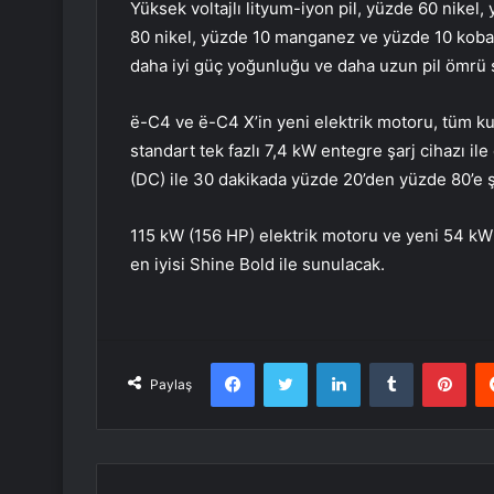
Yüksek voltajlı lityum-iyon pil, yüzde 60 nike
80 nikel, yüzde 10 manganez ve yüzde 10 kobalt
daha iyi güç yoğunluğu ve daha uzun pil ömrü s
ë-C4 ve ë-C4 X’in yeni elektrik motoru, tüm ku
standart tek fazlı 7,4 kW entegre şarj cihazı ile
(DC) ile 30 dakikada yüzde 20’den yüzde 80’e şar
115 kW (156 HP) elektrik motoru ve yeni 54 kW
en iyisi Shine Bold ile sunulacak.
Facebook
Twitter
LinkedIn
Tumblr
Pint
Paylaş