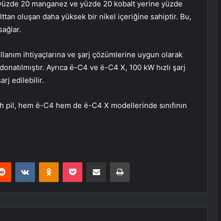
l, yüzde 20 manganez ve yüzde 20 kobalt yerine yüzde
tan oluşan daha yüksek bir nikel içeriğine sahiptir. Bu,
ağlar.
llanım ihtiyaçlarına ve şarj çözümlerine uygun olarak
 donatılmıştır. Ayrıca ë-C4 ve ë-C4 X, 100 kW hızlı şarj
j edilebilir.
h pil, hem ë-C4 hem de ë-C4 X modellerinde sınıfının
erest
Reddit
VKontakte
Odnoklassniki
Pocket
E-Posta ile paylaş
Yazdır