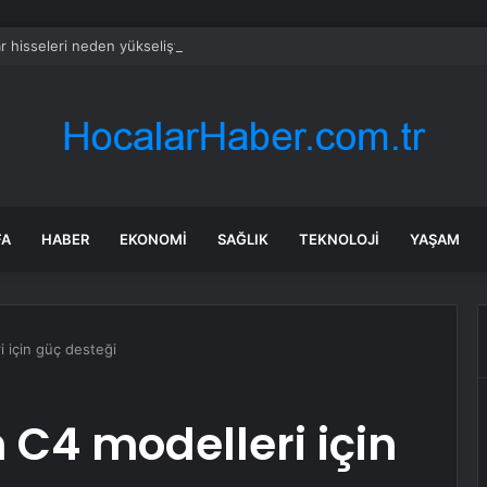
ar hisseleri neden yükselişte?
FA
HABER
EKONOMI
SAĞLIK
TEKNOLOJI
YAŞAM
i için güç desteği
n C4 modelleri için