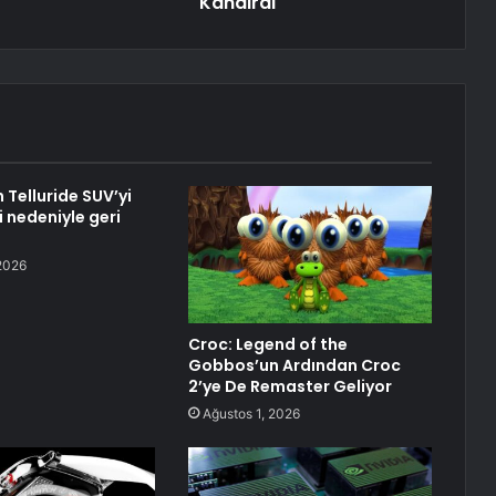
Kandırdı"
n Telluride SUV’yi
i nedeniyle geri
2026
Croc: Legend of the
Gobbos’un Ardından Croc
2’ye De Remaster Geliyor
Ağustos 1, 2026