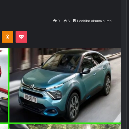
0
6
1 dakika okuma süresi
VKontakte
Odnoklassniki
Pocket