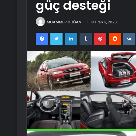
güç desteği
MUAMMER DOĞAN
Haziran 6, 2023
Facebook
Twitter
LinkedIn
Tumblr
Pinterest
Reddit