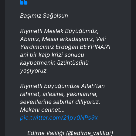
Valiliğin sosyal medya hesabından yapılan açıklamada,
“Kıymetli meslek büyüğümüz, abimiz, mesai arkadaşımız
Erdoğan Beypınar’ı kaybetmenin derin üzüntüsünü
yaşıyoruz. Kendisine Allah’tan rahmet, ailesine, yakınlarına
ve sevenlerine başsağlığı ve sabır diliyoruz. Mekânı
cennet olsun” ifadelerine yer verildi.
Başımız Sağolsun
Kıymetli Meslek Büyüğümüz,
Abimiz, Mesai arkadaşımız, Vali
Yardımcımız Erdoğan BEYPINAR’ı
ani bir kalp krizi sonucu