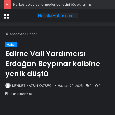
Herkes dolgu sandı meğer çenesini böcek ısırmış
Menü
Anasayfa
/
Haber
Haber
Edirne Vali Yardımcısı
Erdoğan Beypınar kalbine
yenik düştü
MEHMET HAZBİN KAZBEK
Haziran 20, 2025
0
0
Bir dakikadan az