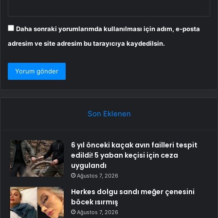
*
Ad
*
E-posta
*
İnternet sitesi
Daha sonraki yorumlarımda kullanılması için adım, e-posta
adresim ve site adresim bu tarayıcıya kaydedilsin.