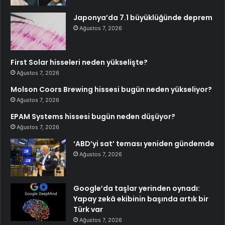
Son Eklenen
6 yıl önceki kaçak avın failleri tespit
edildi! 5 yaban keçisi için ceza
uygulandı
Ağustos 7, 2026
Herkes dolgu sandı meğer çenesini
böcek ısırmış
Ağustos 7, 2026
Japonya’da 7.1 büyüklüğünde deprem
Ağustos 7, 2026
First Solar hisseleri neden yükselişte?
Ağustos 7, 2026
Molson Coors Brewing hissesi bugün neden yükseliyor?