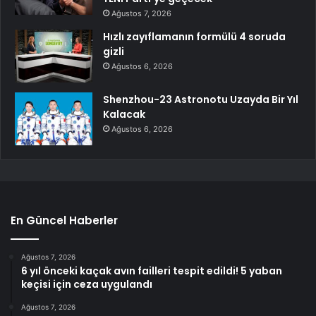
Sadece tank değil: Almanya’nın yeni
savaş planı dikkat çekti
Ağustos 7, 2026
22 Temmuz benzine, mazota,
motorine zam veya indirim var mı?
Güncel benzin motorin akaryakıt
fiyatları!
Ağustos 7, 2026
Ankara koridorlarını hareketlendiren
kulis! CHP’den 200 belediye başkanı
YENİ Parti’ye geçecek
Ağustos 7, 2026
Hızlı zayıflamanın formülü 4 soruda
gizli
Ağustos 6, 2026
Shenzhou-23 Astronotu Uzayda Bir Yıl
Kalacak
Ağustos 6, 2026