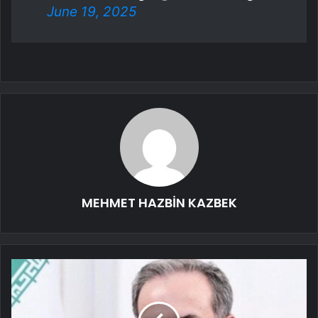
kaybetmenin üzüntüsünü
yaşıyoruz.
Kıymetli büyüğümüze Allah’tan
rahmet, ailesine, yakınlarına,
sevenlerine sabırlar diliyoruz.
Mekanı cennet…
pic.twitter.com/21pv0NPs9x
— Edirne Valiliği (@edirne_valiligi)
June 19, 2025