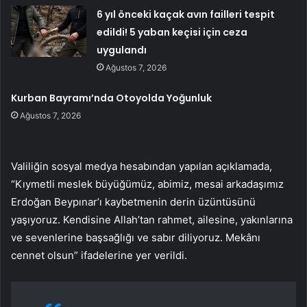
EDİRNE (İGFA) –
Edirne Valiliği, Vali Yardımcısı Erdoğan
Beypınar’ın geçirdiği ani kalp krizi sonucu hayatını
kaybettiğini duyurdu.
İlgili Makaleler
6 yıl önceki kaçak avın failleri tespit
edildi! 5 yaban keçisi için ceza
uygulandı
Ağustos 7, 2026
Kurban Bayramı’nda Otoyolda Yoğunluk
Ağustos 7, 2026