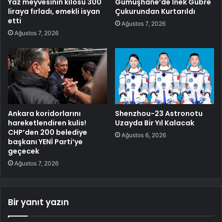
Çin Dışişleri Bakanı: Güney
Kamyon Yaya Üst Geçidine
Çin Denizi Meseleleri, Çin-
Çarptı
Asean İlişkilerinin Önünde
Ağustos 7, 2026
Engel Olmamalı
Ağustos 7, 2026
Yaz meyvesinin kilosu 300
Gümüşhane’de İnek Gübre
liraya fırladı, emekli isyan
Çukurundan Kurtarıldı
etti
Ağustos 7, 2026
Ağustos 7, 2026