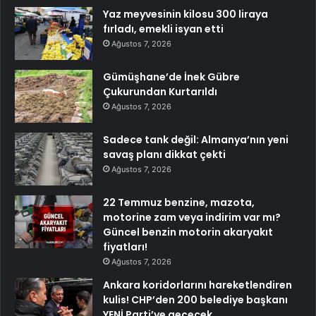
Önünde Engel Olmamalı
Ağustos 7, 2026
Bu akşam hangi diziler var? 22
Temmuz yayın akışında neler var?
ATV, Show TV, NOW, TV8, TRT1, Kanal
D, hangi diziler var?
Ağustos 7, 2026
Kamyon Yaya Üst Geçidine Çarptı
Ağustos 7, 2026
Yaz meyvesinin kilosu 300 liraya
fırladı, emekli isyan etti
Ağustos 7, 2026
Gümüşhane’de İnek Gübre
Çukurundan Kurtarıldı
Ağustos 7, 2026