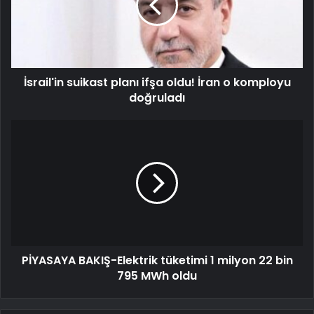
MEHMET HAZBİN KAZBEK
İsrail'in suikast planı ifşa oldu! İran o komployu
doğruladı