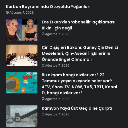
Ağustos 7, 2026
EPAM Systems hissesi bugün neden düşüyor?
Ağustos 7, 2026
‘ABD’yi sat’ teması yeniden gündemde
Ağustos 7, 2026
Google’da taşlar yerinden oynadı:
Yapay zekâ ekibinin başında artık bir
Türk var
Ağustos 7, 2026
Kurban Bayramı’nda Otoyolda Yoğunluk
Ağustos 7, 2026
Ece Erken’den ‘abonelik’ açıklaması:
Bikini için değil
Ağustos 7, 2026
Çin Dışişleri Bakanı: Güney Çin Denizi
Meseleleri, Çin-Asean İlişkilerinin