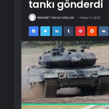
tankı gönderdi
MEHMET YAVUZ ARSLAN
Nisan 11, 2023
Facebook
Twitter
LinkedIn
Tumblr
Pinterest
Reddit