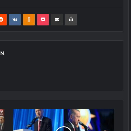
erest
Reddit
VKontakte
Odnoklassniki
Pocket
E-Posta ile paylaş
Yazdır
AN