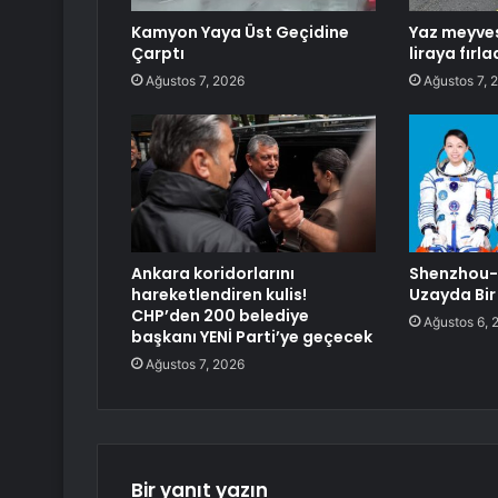
Kamyon Yaya Üst Geçidine
Yaz meyves
Çarptı
liraya fırla
Ağustos 7, 2026
Ağustos 7, 
Ankara koridorlarını
Shenzhou-
hareketlendiren kulis!
Uzayda Bir 
CHP’den 200 belediye
Ağustos 6, 
başkanı YENİ Parti’ye geçecek
Ağustos 7, 2026
Bir yanıt yazın