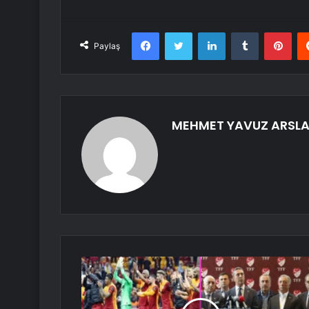
Facebook
Twitter
LinkedIn
Tumblr
Pint
Paylaş
MEHMET YAVUZ ARSL