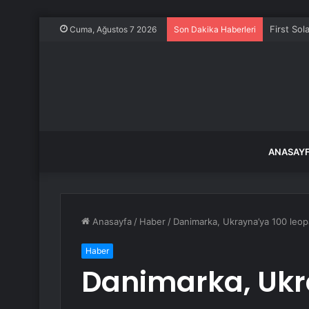
First Sol
Cuma, Ağustos 7 2026
Son Dakika Haberleri
ANASAY
Anasayfa
/
Haber
/
Danimarka, Ukrayna’ya 100 leop
Haber
Danimarka, Ukr