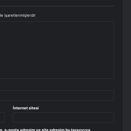
le işaretlenmişlerdir
İnternet sitesi
m, e-posta adresim ve site adresim bu tarayıcıya