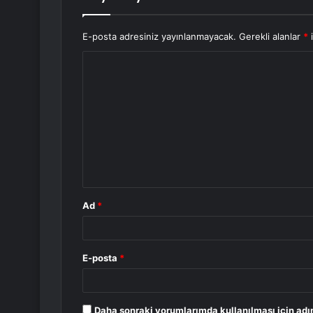
E-posta adresiniz yayınlanmayacak.
Gerekli alanlar
*
i
Y
o
r
u
m
*
Ad
*
E-posta
*
Daha sonraki yorumlarımda kullanılması için adı