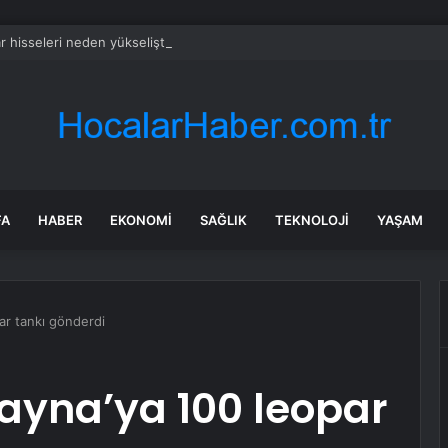
ar hisseleri neden yükselişte?
FA
HABER
EKONOMI
SAĞLIK
TEKNOLOJI
YAŞAM
ar tankı gönderdi
ayna’ya 100 leopar