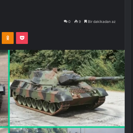
0
9
Bir dakikadan az
VKontakte
Odnoklassniki
Pocket