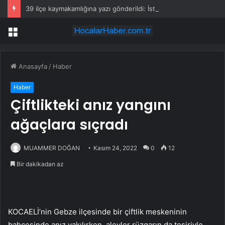
39 ilçe kaymakamlığına yazı gönderildi: İstanbul’da okullarda mescid kararı
Menü
Anasayfa
/
Haber
Haber
Çiftlikteki anız yangını
ağaçlara sıçradı
MUAMMER DOĞAN
Kasım 24, 2022
0
12
Bir dakikadan az
KOCAELİ’nin Gebze ilçesinde bir çiftlik meskeninin
bahçesinde anız yakılırken, alevler rüzgarın da tesiriyle