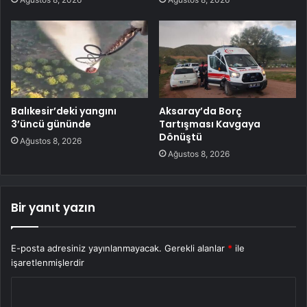
Balıkesir’deki yangını
Aksaray’da Borç
3’üncü gününde
Tartışması Kavgaya
Dönüştü
Ağustos 8, 2026
Ağustos 8, 2026
Bir yanıt yazın
E-posta adresiniz yayınlanmayacak.
Gerekli alanlar
*
ile
işaretlenmişlerdir
Y