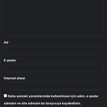
o
r
u
m
*
Ad
*
E-posta
*
İnternet sitesi
Daha sonraki yorumlarımda kullanılması için adım, e-posta
adresim ve site adresim bu tarayıcıya kaydedilsin.