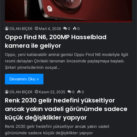
DİLAN BİÇER
Mart 4, 2026
0
0
Oppo Find N6, 200MP Hasselblad
kamera ile geliyor
Oppo, yeni katlanabilir amiral gemisi Oppo Find N6 modeliyle ilgili
resmi detayları Çin’deki lansman öncesinde paylaşmaya başladı.
Şirket yöneticilerinin sosyal…
Devamını Oku »
DİLAN BİÇER
Kasım 22, 2025
0
0
Renk 2030 gelir hedefini yükseltiyor
ancak yakın vadeli görünümde sadece
küçük değişiklikler yapıyor
Renk 2030 gelir hedefini yükseltiyor ancak yakın vadeli
görünümde sadece küçük değişiklikler yapıyor