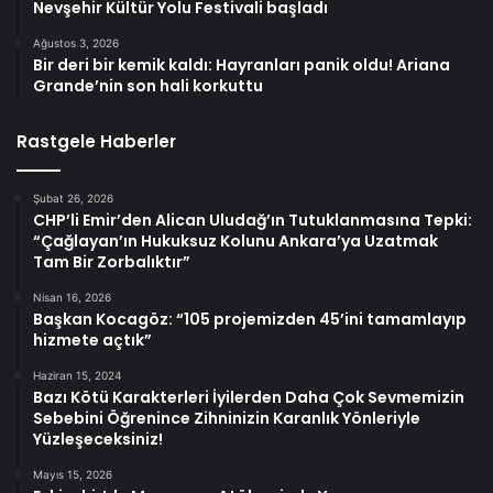
Nevşehir Kültür Yolu Festivali başladı
Ağustos 3, 2026
Bir deri bir kemik kaldı: Hayranları panik oldu! Ariana
Grande’nin son hali korkuttu
Rastgele Haberler
Şubat 26, 2026
CHP’li Emir’den Alican Uludağ’ın Tutuklanmasına Tepki:
“Çağlayan’ın Hukuksuz Kolunu Ankara’ya Uzatmak
Tam Bir Zorbalıktır”
Nisan 16, 2026
Başkan Kocagöz: “105 projemizden 45’ini tamamlayıp
hizmete açtık”
Haziran 15, 2024
Bazı Kötü Karakterleri İyilerden Daha Çok Sevmemizin
Sebebini Öğrenince Zihninizin Karanlık Yönleriyle
Yüzleşeceksiniz!
Mayıs 15, 2026