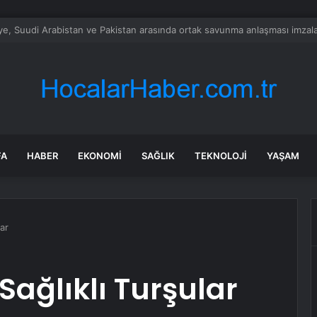
alımında ÖTV düzenlemesi: Vatandaşlar bayilere akın etti
FA
HABER
EKONOMI
SAĞLIK
TEKNOLOJI
YAŞAM
lar
 Sağlıklı Turşular