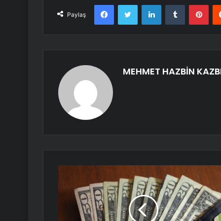
Facebook
Twitter
LinkedIn
Tumblr
Pint
Paylaş
MEHMET HAZBİN KAZB