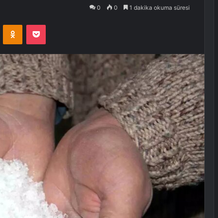
0
0
1 dakika okuma süresi
VKontakte
Odnoklassniki
Pocket