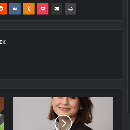
erest
Reddit
VKontakte
Odnoklassniki
Pocket
E-Posta ile paylaş
Yazdır
EK