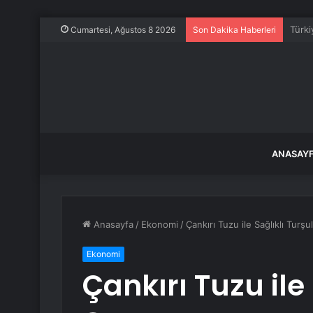
Araç 
Cumartesi, Ağustos 8 2026
Son Dakika Haberleri
ANASAY
Anasayfa
/
Ekonomi
/
Çankırı Tuzu ile Sağlıklı Turşu
Ekonomi
Çankırı Tuzu ile