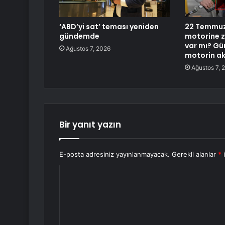
‘ABD’yi sat’ teması yeniden
22 Temmuz
gündemde
motorine z
var mı? Gü
Ağustos 7, 2026
motorin aka
Ağustos 7, 
Bir yanıt yazın
E-posta adresiniz yayınlanmayacak.
Gerekli alanlar
*
i
Y
o
r
u