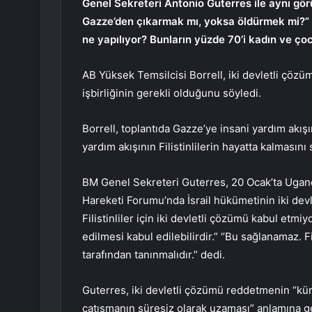
Genel Sekreteri Antonio Guterres ile aynı görü
Gazze’den çıkarmak mı, yoksa öldürmek mi?” h
ne yapılıyor? Bunların yüzde 70’i kadın ve çoc
AB Yüksek Temsilcisi Borrell, iki devletli çözü
işbirliğinin gerekli olduğunu söyledi.
Borrell, toplantıda Gazze’ye insani yardım akışı
yardım akışının Filistinlilerin hayatta kalması
BM Genel Sekreteri Guterres, 20 Ocak’ta Ugand
Hareketi Forumu’nda İsrail hükümetinin iki devl
Filistinliler için iki devletli çözümü kabul etmiy
edilmesi kabul edilebilirdir.” “Bu sağlanamaz. F
tarafından tanınmalıdır.” dedi.
Guterres, iki devletli çözümü reddetmenin “kür
çatışmanın süresiz olarak uzaması” anlamına 