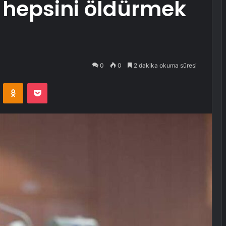
 hepsini öldürmek
0
0
2 dakika okuma süresi
VKontakte
Odnoklassniki
Pocket