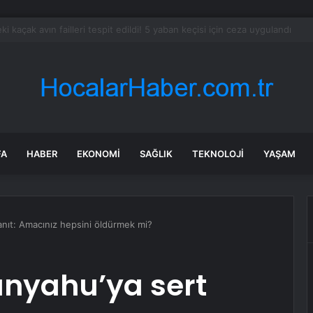
olgu sandı meğer çenesini böcek ısırmış
FA
HABER
EKONOMI
SAĞLIK
TEKNOLOJI
YAŞAM
anıt: Amacınız hepsini öldürmek mi?
anyahu’ya sert