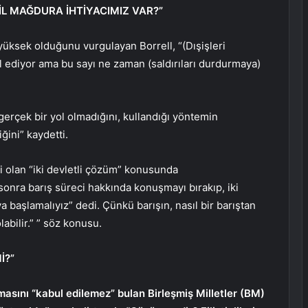
VİL MAĞDURA İHTİYACIMIZ VAR?”
yüksek olduğunu vurgulayan Borrell, “(Dışişleri
l ediyor ama bu sayı ne zaman (saldırıları durdurmaya)
 gerçek bir yol olmadığını, kullandığı yöntemin
ğini” kaydetti.
i olan “iki devletli çözüm” konusunda
onra barış süreci hakkında konuşmayı bırakıp, iki
aşlamalıyız” dedi. Çünkü barışın, nasıl bir barıştan
labilir.” ” söz konusu.
İ?”
ıkmasını “kabul edilemez” bulan Birleşmiş Milletler (BM)