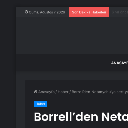
Herkes d
Cuma, Ağustos 7 2026
Son Dakika Haberleri
ANASAY
Anasayfa
/
Haber
/
Borrell’den Netanyahu’ya sert y
Haber
Borrell’den Net