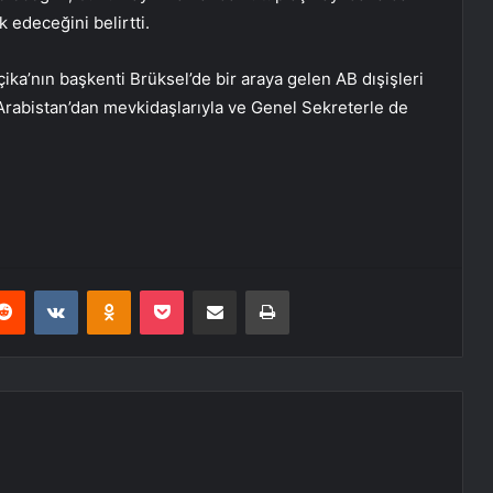
k edeceğini belirtti.
ka’nın başkenti Brüksel’de bir araya gelen AB dışişleri
di Arabistan’dan mevkidaşlarıyla ve Genel Sekreterle de
erest
Reddit
VKontakte
Odnoklassniki
Pocket
E-Posta ile paylaş
Yazdır