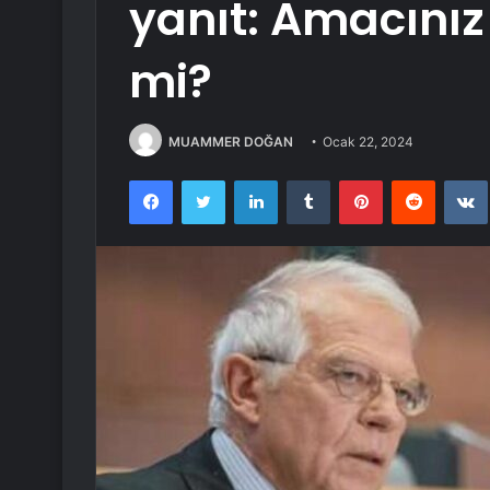
yanıt: Amacınız
mi?
MUAMMER DOĞAN
Ocak 22, 2024
Facebook
Twitter
LinkedIn
Tumblr
Pinterest
Reddit