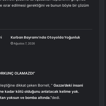
de ısrar edilmesi gerektiğini ve bunun böyle bir çözüm
ri
Kurban Bayramı’nda Otoyolda Yoğunluk
Ağustos 7, 2026
KORKUNÇ OLAMAZDI”
eştiğine dikkat çeken Borrell, ”
Gazze’deki insani
e kadar kötü olduğunu anlatacak kelime yok.
çtan yoksun ve bomba altında.”
dedi.