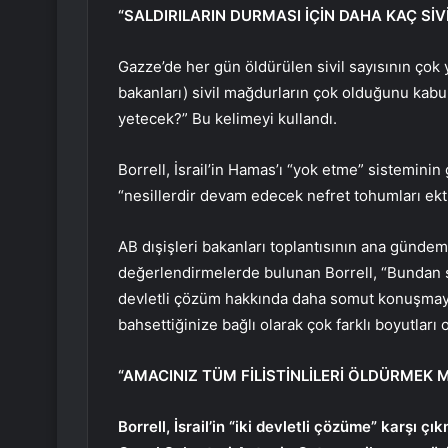
“SALDIRILARIN DURMASI İÇİN DAHA KAÇ Sİ
Gazze’de her gün öldürülen sivil sayısının çok 
bakanları) sivil mağdurların çok olduğunu kabu
yetecek?” Bu kelimeyi kullandı.
Borrell, İsrail’in Hamas’ı “yok etme” sisteminin
“nesillerdir devam edecek nefret tohumları ekti
AB dışişleri bakanları toplantısının ana gündem
değerlendirmelerde bulunan Borrell, “Bundan s
devletli çözüm hakkında daha somut konuşmaya b
bahsettiğinize bağlı olarak çok farklı boyutları o
“AMACINIZ TÜM FİLİSTİNLİLERİ ÖLDÜRMEK M
Borrell, İsrail’in “iki devletli çözüme” karşı ç