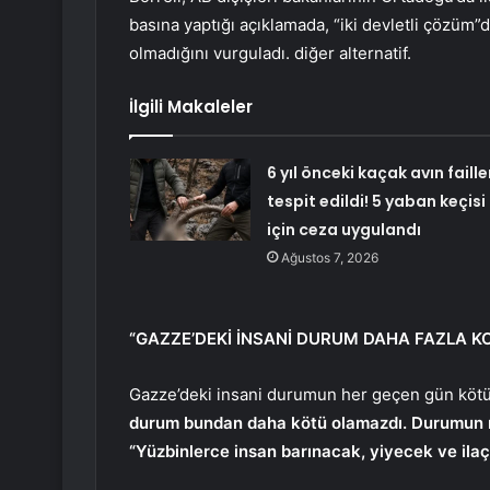
basına yaptığı açıklamada, “iki devletli çözüm”
olmadığını vurguladı. diğer alternatif.
İlgili Makaleler
6 yıl önceki kaçak avın faille
tespit edildi! 5 yaban keçisi
için ceza uygulandı
Ağustos 7, 2026
“GAZZE’DEKİ İNSANİ DURUM DAHA FAZLA 
Gazze’deki insani durumun her geçen gün kötül
durum bundan daha kötü olamazdı. Durumun n
“Yüzbinlerce insan barınacak, yiyecek ve ila