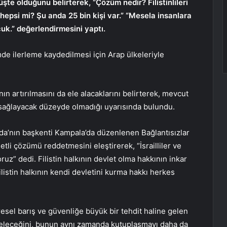
şte olduğunu belirterek, “Çözüm nedir? Filistinlileri
epsi mi? Şu anda 25 bin kişi var.” “Mesela insanlara
uk.” değerlendirmesini yaptı.
mde ilerleme kaydedilmesi için Arap ülkeleriyle
nın artırılmasını da ele alacaklarını belirterek, mevcut
nı sağlayacak düzeyde olmadığı uyarısında bulundu.
a’nın başkenti Kampala’da düzenlenen Bağlantısızlar
etli çözümü reddetmesini eleştirerek, “İsrailliler ve
oruz” dedi. Filistin halkının devlet olma hakkının inkar
ilistin halkının kendi devletini kurma hakkı herkes
esel barış ve güvenliğe büyük bir tehdit haline gelen
geleceğini, bunun aynı zamanda kutuplaşmayı daha da