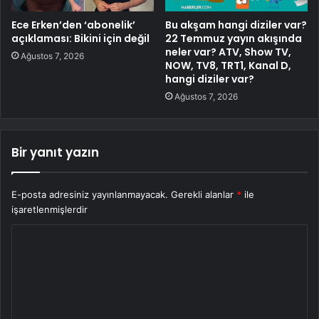
Ece Erken’den ‘abonelik’
Bu akşam hangi diziler var?
açıklaması: Bikini için değil
22 Temmuz yayın akışında
neler var? ATV, Show TV,
Ağustos 7, 2026
NOW, TV8, TRT1, Kanal D,
hangi diziler var?
Ağustos 7, 2026
Bir yanıt yazın
E-posta adresiniz yayınlanmayacak.
Gerekli alanlar
*
ile
işaretlenmişlerdir
Y
o
r
u