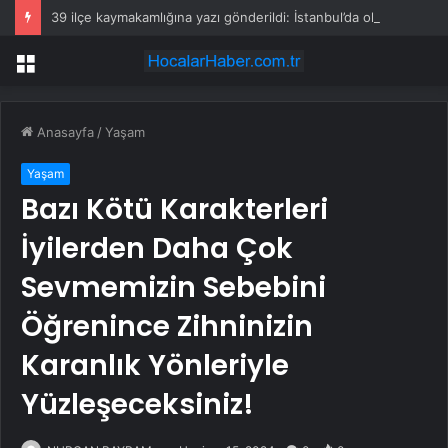
39 ilçe kaymakamlığına yazı gönderildi: İstanbul’da okullarda mescid kararı
Menü
Anasayfa
/
Yaşam
Yaşam
Bazı Kötü Karakterleri
İyilerden Daha Çok
Sevmemizin Sebebini
Öğrenince Zihninizin
Karanlık Yönleriyle
Yüzleşeceksiniz!