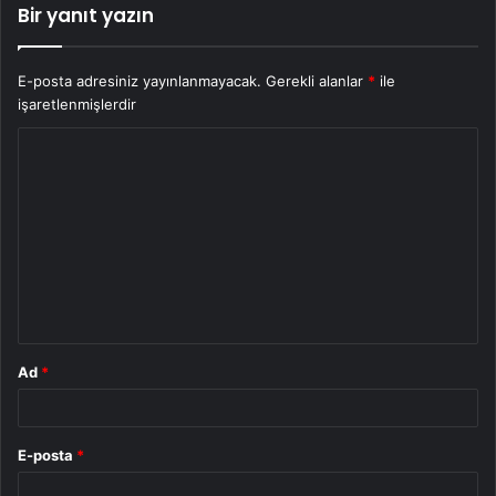
Bir yanıt yazın
E-posta adresiniz yayınlanmayacak.
Gerekli alanlar
*
ile
işaretlenmişlerdir
Y
o
r
u
m
*
Ad
*
E-posta
*