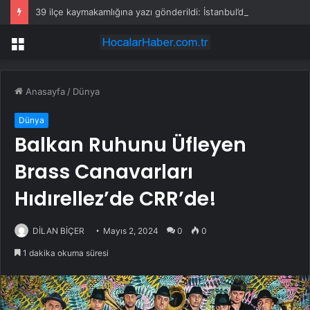
39 ilçe kaymakamlığına yazı gönderildi: İstanbul’da okullarda mescid kararı
Menü
Anasayfa
/
Dünya
Dünya
Balkan Ruhunu Üfleyen
Brass Canavarları
Hıdırellez’de CRR’de!
DİLAN BİÇER
Mayıs 2, 2024
0
0
1 dakika okuma süresi