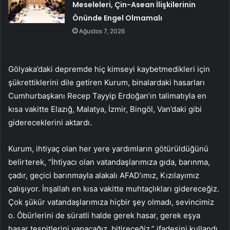
Meseleleri, Çin-Asean İlişkilerinin
Önünde Engel Olmamalı
Ağustos 7, 2026
Gölyaka’daki depremde hiç kimseyi kaybetmedikleri için
şükrettiklerini dile getiren Kurum, binalardaki hasarları
Cumhurbaşkanı Recep Tayyip Erdoğan’ın talimatıyla en
kısa vakitte Elazığ, Malatya, İzmir, Bingöl, Van’daki gibi
gidereceklerini aktardı.
Kurum, ihtiyaç olan her yere yardımların götürüldüğünü
belirterek, “İhtiyacı olan vatandaşlarımıza gıda, barınma,
çadır, geçici barınmayla alakalı AFAD’ımız, Kızılayımız
çalışıyor. İnşallah en kısa vakitte muhtaçlıkları gidereceğiz.
Çok şükür vatandaşlarımıza hiçbir şey olmadı, sevincimiz
o. Öbürlerini de süratli halde gerek hasar, gerek eşya
hasar tespitlerini yapacağız, bitireceğiz.” ifadesini kullandı.