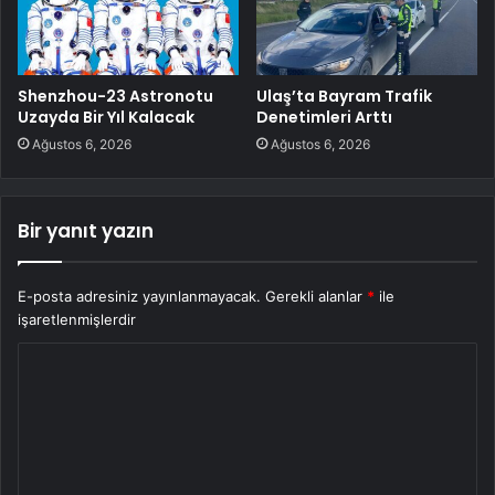
Shenzhou-23 Astronotu
Ulaş’ta Bayram Trafik
Uzayda Bir Yıl Kalacak
Denetimleri Arttı
Ağustos 6, 2026
Ağustos 6, 2026
Bir yanıt yazın
E-posta adresiniz yayınlanmayacak.
Gerekli alanlar
*
ile
işaretlenmişlerdir
Y
o
r
u
m