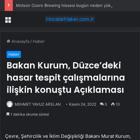
Molson Coors Brewing hissesi bugün neden yükseliyor?
Menü
Anasayfa
/
Haber
Haber
Bakan Kurum, Düzce’deki
hasar tespit çalışmalarına
ilişkin konuştu Açıklaması
MEHMET YAVUZ ARSLAN
Kasım 24, 2022
0
10
1 dakika okuma süresi
Çevre, Şehircilik ve İklim Değişikliği Bakanı Murat Kurum,