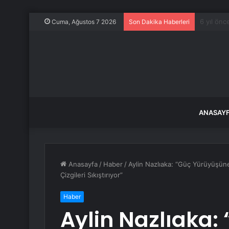
Herkes d
Cuma, Ağustos 7 2026
Son Dakika Haberleri
ANASAY
Anasayfa
/
Haber
/
Aylin Nazlıaka: “Güç Yürüyüşün
Çizgileri Sıkıştırıyor”
Haber
Aylin Nazlıaka