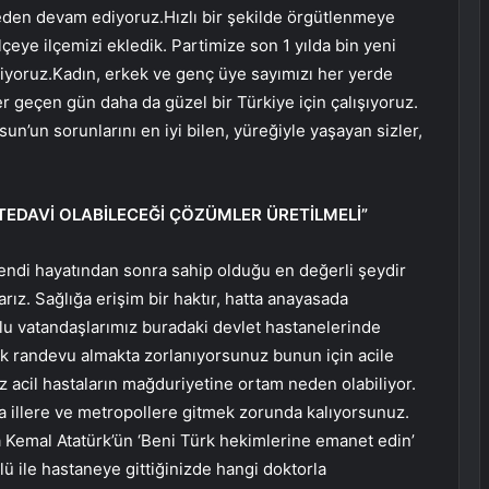
eden devam ediyoruz.Hızlı bir şekilde örgütlenmeye
lçeye ilçemizi ekledik. Partimize son 1 yılda bin yeni
iyoruz.Kadın, erkek ve genç üye sayımızı her yerde
 geçen gün daha da güzel bir Türkiye için çalışıyoruz.
sun’un sorunlarını en iyi bilen, yüreğiyle yaşayan sizler,
TEDAVİ OLABİLECEĞİ ÇÖZÜMLER ÜRETİLMELİ”
kendi hayatından sonra sahip olduğu en değerli şeydir
ız. Sağlığa erişim bir haktır, hatta anayasada
nlu vatandaşlarımız buradaki devlet hastanelerinde
lik randevu almakta zorlanıyorsunuz bunun için acile
z acil hastaların mağduriyetine ortam neden olabiliyor.
ka illere ve metropollere gitmek zorunda kalıyorsunuz.
 Kemal Atatürk’ün ‘Beni Türk hekimlerine emanet edin’
ü ile hastaneye gittiğinizde hangi doktorla