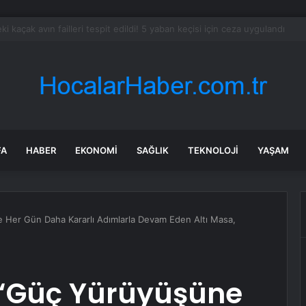
olgu sandı meğer çenesini böcek ısırmış
FA
HABER
EKONOMI
SAĞLIK
TEKNOLOJI
YAŞAM
e Her Gün Daha Kararlı Adımlarla Devam Eden Altı Masa,
: “Güç Yürüyüşüne