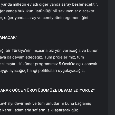
ir yanda milletin evladı diğer yanda saray beslenecektir.
ğer yanda hukukun üstünlüğünü savunanlar olacaktır.
r, diğer yanda saray ve cemiyetinin egemenliğini
LANACAK”
ığı bir Türkiye’nin inşasına biz yön vereceğiz ve bunun
maya da devam edeceğiz. Tüm projelerimiz, tüm
 yazılmıştır. Hükümet programımız 5 Ocak’ta açıklanacak.
uygulayacağız, hangi politikaları uygulayacağız,
TIRARAK GÜCE YÜRÜYÜŞÜMÜZE DEVAM EDİYORUZ”
tı Levha’yı devirmek ve tüm umutlarını buna bağlamış
ararlı adımlarla saflarını sıkılaştırarak güç