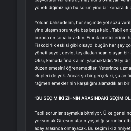
yönetildiğimiz için bu sorun yine bir kenara itild
Yoldan bahsedelim, her seçimde yol sözü verilir.
yine ulaşım sorunuyla baş başa kaldı. Tabii en
burada en sona bıraktım. Fındık üreticilerinin 
Fiskobirlik eskisi gibi olsaydı bugün her şey çok
yönetilseydi, devlet teşkilatlarından oluşan bir 
Ofisi, kamuda fındık alımı yapmaktadır. 16 yıldır 
düzenlemesini öğrenemediler. Yeterince uzman 
ekipleri de yok. Ancak şu bir gerçek ki, şu an f
rağmen emeklerinin karşılığını alamadıkları bir
“BU SEÇİM İKİ ZİHNİN ARASINDAKİ SEÇİM O
Tabii sorunlar saymakla bitmiyor. Ülke genelinde
yoksunluk Giresunluların yaşadığı sorunlar elbe
aday arasında olmayacak. Bu seçim iki zihniyeti