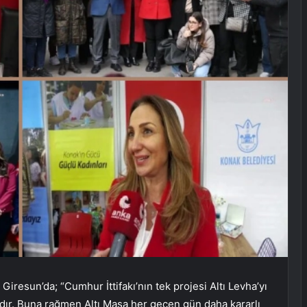
iresun’da; “Cumhur İttifakı’nın tek projesi Altı Levha’yı
dır. Buna rağmen Altı Masa her geçen gün daha kararlı