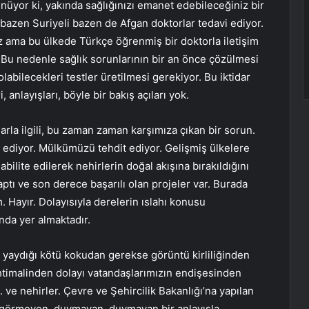
üyor ki, yakında sağlığınızı emanet edebileceğiniz bir
bazen Suriyeli bazen de Afgan doktorlar tedavi ediyor.
uz ama bu ülkede Türkçe öğrenmiş bir doktorla iletişim
 Bu nedenle sağlık sorunlarının bir an önce çözülmesi
abilecekleri testler üretilmesi gerekiyor. Bu iktidar
anlayışları, böyle bir bakış açıları yok.
arla ilgili, bu zaman zaman karşımıza çıkan bir sorun.
 ediyor. Mülkümüzü tehdit ediyor. Gelişmiş ülkelere
ilite edilerek nehirlerin doğal akışına bırakıldığını
ptı ve son derece başarılı olan projeler var. Burada
. Hayır. Dolayısıyla derelerin ıslahı konusu
nda yer almaktadır.
erek yaydığı kötü kokudan gerekse görüntü kirliliğinden
htimalinden dolayı vatandaşlarımızın endişesinden
ve nehirler. Çevre ve Şehircilik Bakanlığı’na yapılan
görmeyen, duymayan, duymayan bir anlayışla