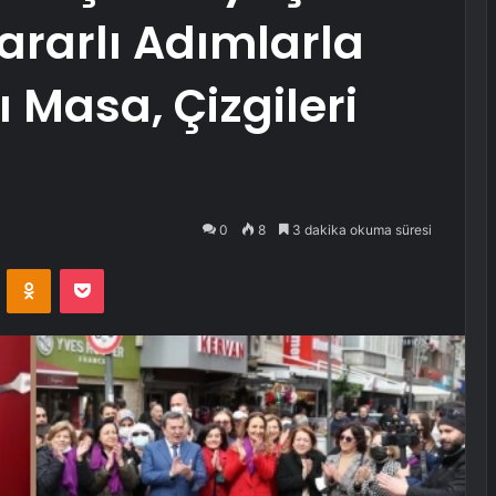
rarlı Adımlarla
 Masa, Çizgileri
0
8
3 dakika okuma süresi
VKontakte
Odnoklassniki
Pocket