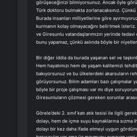
görüşeceğinizi bilmiyorsunuz. Ancak öyle görün
Türk doktoru bulmakta zorlanacaksınız. Çünkü 
Burada insanları milliyetlerine göre ayırmıyor
kurmanın kolay olmayacağını belirtmek isteriz.
ve Giresunlu vatandaşlarımızın yerinde tedavi ol
bunu yapamaz, çünkü aslında böyle bir niyetleri, 
Bir diğer iddia da burada yaşanan sel ve taşkınl
Hem hayatımızı hem de yaşam kalitemizi tehdit
bakıyorsunuz ve bu ülkelerdeki akarsuların rehab
görüyorsunuz. Bilim adamları bazı çalışmalar ya
böyle bir proje çalışması var mı diye soruyorum
Giresunluların çözmesi gereken sorunlar arası
Görele’deki 2. sınıf katı atık tesisi ile ilgili g
dolayı, hem de içme suyu kaynaklarına sızma i
dolayı bir kez daha ifade etmeyi uygun gördüm. 
başvurular var ama üç maymunu oynayan yani 