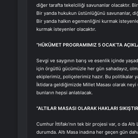
diğer tarafta tekelciliği savunanlar olacaktır. B
Bir yanda hukukun üstünlüğünü savunanlar, di
Bir yanda halkın egemenliğini kurmak isteyenle
kurmak isteyenler olacaktır.
“HÜKÜMET PROGRAMIMIZ 5 OCAK’TA AÇIK
Sevgi ve saygının barış ve esenlik içinde yaşad
için örgütlü gücümüzle her gün sahadayız, ol
ekiplerimiz, poliçelerimiz hazır. Bu politikalar
İktidara geldiğimizde Millet Masası olarak neyi 
bunların hepsi anlatılacak.
“ALTILAR MASASI OLARAK HAKLARI SIKIŞ
Cumhur İttifakı’nın tek bir projesi var, o da Al
durumda. Altı Masa inadına her geçen gün daha k