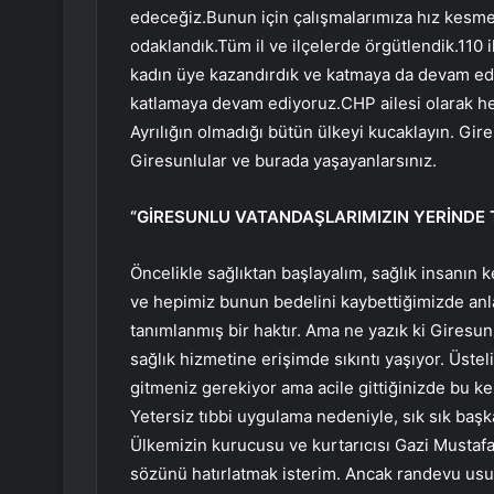
edeceğiz.Bunun için çalışmalarımıza hız kesm
odaklandık.Tüm il ve ilçelerde örgütlendik.110 i
kadın üye kazandırdık ve katmaya da devam ed
katlamaya devam ediyoruz.CHP ailesi olarak her
Ayrılığın olmadığı bütün ülkeyi kucaklayın. Gire
Giresunlular ve burada yaşayanlarsınız.
“GİRESUNLU VATANDAŞLARIMIZIN YERİNDE 
Öncelikle sağlıktan başlayalım, sağlık insanın 
ve hepimiz bunun bedelini kaybettiğimizde anlar
tanımlanmış bir haktır. Ama ne yazık ki Giresu
sağlık hizmetine erişimde sıkıntı yaşıyor. Üste
gitmeniz gerekiyor ama acile gittiğinizde bu ke
Yetersiz tıbbi uygulama nedeniyle, sık sık baş
Ülkemizin kurucusu ve kurtarıcısı Gazi Mustafa
sözünü hatırlatmak isterim. Ancak randevu usul