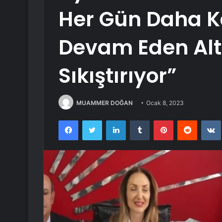
Her Gün Daha Ka
Devam Eden Altı
Sıkıştırıyor”
MUAMMER DOĞAN
Ocak 8, 2023
Facebook
Twitter
LinkedIn
Tumblr
Pinterest
Reddit