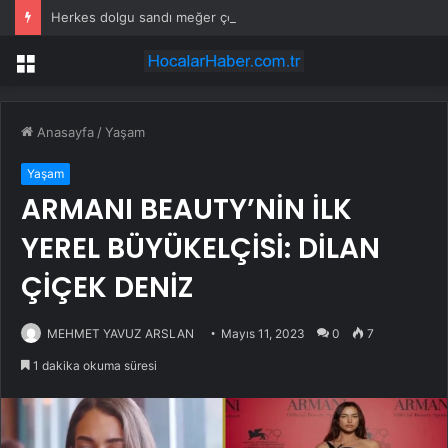
Herkes dolgu sandı meğer çenesini böcek ısırmış
Menü
Anasayfa
/
Yaşam
Yaşam
ARMANI BEAUTY’NİN İLK
YEREL BÜYÜKELÇİSİ: DİLAN
ÇİÇEK DENİZ
MEHMET YAVUZ ARSLAN
Mayıs 11, 2023
0
7
1 dakika okuma süresi