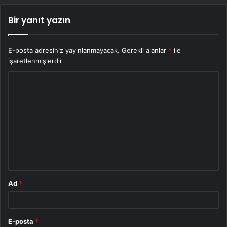
Bir yanıt yazın
E-posta adresiniz yayınlanmayacak.
Gerekli alanlar
*
ile
işaretlenmişlerdir
Y
o
r
u
m
*
Ad
*
E-posta
*