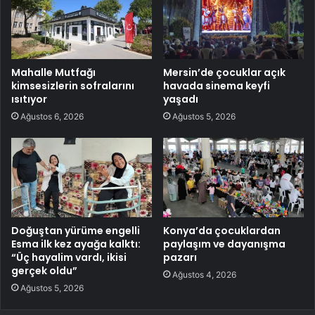
Mahalle Mutfağı
Mersin’de çocuklar açık
kimsesizlerin sofralarını
havada sinema keyfi
ısıtıyor
yaşadı
Ağustos 6, 2026
Ağustos 5, 2026
Doğuştan yürüme engelli
Konya’da çocuklardan
Esma ilk kez ayağa kalktı:
paylaşım ve dayanışma
“Üç hayalim vardı, ikisi
pazarı
gerçek oldu”
Ağustos 4, 2026
Ağustos 5, 2026