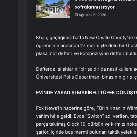
sofralarını ısıtıyor
Ağustos 6, 2026
Khan, geçtiğimiz hafta New Castle County’de ruti
öğrencinin aracında 27 mermiyle dolu bir Glock 
plaka, not defteri ve kompozisyon defteri buldu
Defterde, silahların “bir saldırıda nasıl kullanı
Üniversitesi Polis Departmanı binasının giriş-çık
EVİNDE YASADIŞI MAKİNELİ TÜFEK DÖNÜŞ
Fox News’in haberine göre, FBI’ın Khan’ın Wil
vahim hâle geldi. Evde “Switch” adı verilen, ta
parça takılmış Glock 19, dürbün ve kırmızı nokta
şarjör, içinde boş mermi bulunan taktik yelekler