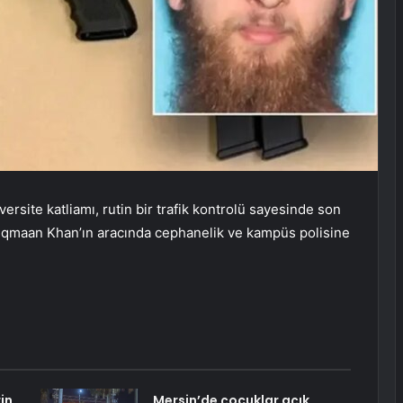
site katliamı, rutin bir trafik kontrolü sayesinde son
Luqmaan Khan’ın aracında cephanelik ve kampüs polisine
in
Mersin’de çocuklar açık