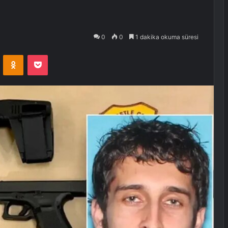
0
0
1 dakika okuma süresi
VKontakte
Odnoklassniki
Pocket