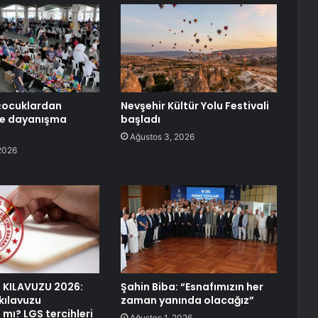
çocuklardan
Nevşehir Kültür Yolu Festivali
ve dayanışma
başladı
Ağustos 3, 2026
2026
 KILAVUZU 2026:
Şahin Biba: “Esnafımızın her
kılavuzu
zaman yanında olacağız”
 mı? LGS tercihleri
Ağustos 1, 2026