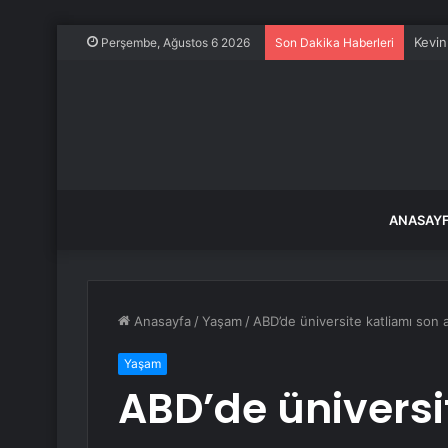
Kevin
Perşembe, Ağustos 6 2026
Son Dakika Haberleri
ANASAY
Anasayfa
/
Yaşam
/
ABD’de üniversite katliamı son 
Yaşam
ABD’de üniversi