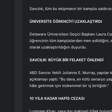
Savcılık, tüm bu ekipmanın bir kampüs saldırısı
ÜNİVERSİTE ÖĞRENCİYİ UZAKLAŞTIRDI
Delaware Üniversitesi Geçici Başkanı Laura Car
öğrencinin tüm kampüslerden men edildiğini, 
olarak uzaklaştırıldığını duyurdu.
SAVCILIK: BÜYÜK BİR FELAKET ÖNLENDİ
ABD Savcısı Vekili Julianne E. Murray, yapıla
açıklamayı yaptı: “Bu dava, en kötü senaryo ya
hâle getirmek için mükemmel bir iş birliğidir.”
10 YILA KADAR HAPİS CEZASI
Luqmaan Khan, yasa dışı makineli tüfek bulund