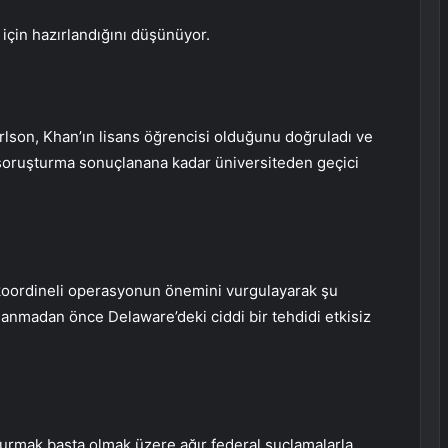
 için hazırlandığını düşünüyor.
lson, Khan’ın lisans öğrencisi olduğunu doğruladı ve
soruşturma sonuçlanana kadar üniversiteden geçici
n koordineli operasyonun önemini vurgulayarak şu
şanmadan önce Delaware’deki ciddi bir tehdidi etkisiz
urmak başta olmak üzere ağır federal suçlamalarla