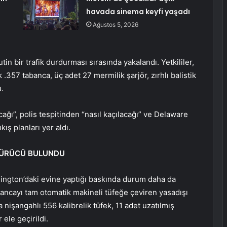
havada sinema keyfi yaşadı
Ağustos 5, 2026
n bir trafik durdurması sırasında yakalandı. Yetkililer,
.357 tabanca, üç adet 27 mermilik şarjör, zırhlı balistik
.
lacağı”, polis tespitinden “nasıl kaçılacağı” ve Delaware
ış planları yer aldı.
TÜRÜCÜ BULUNDU
mington’daki evine yaptığı baskında durum daha da
bancayı tam otomatik makineli tüfeğe çeviren yasadışı
 nişangahlı 556 kalibrelik tüfek, 11 adet uzatılmış
 ele geçirildi.