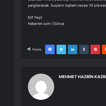
yargılanacak. Suçların toplam cezası 10 yıla ka
Elif Yeşil
Haberler.com / Dünya
Facebook
Twitter
LinkedIn
Tumblr
Pint
Paylaş
MEHMET HAZBİN KAZB