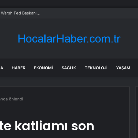
 Warsh Fed Başkanı Oldu
FA
HABER
EKONOMI
SAĞLIK
TEKNOLOJI
YAŞAM
anda önlendi
te katliamı son