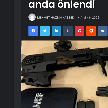
anda önlendi
MEHMET HAZBİN KAZBEK
Aralık 6, 2025
Facebook
Twitter
LinkedIn
Tumblr
Pinterest
Reddit