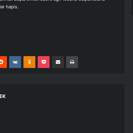
dar hapis.
erest
Reddit
VKontakte
Odnoklassniki
Pocket
E-Posta ile paylaş
Yazdır
EK