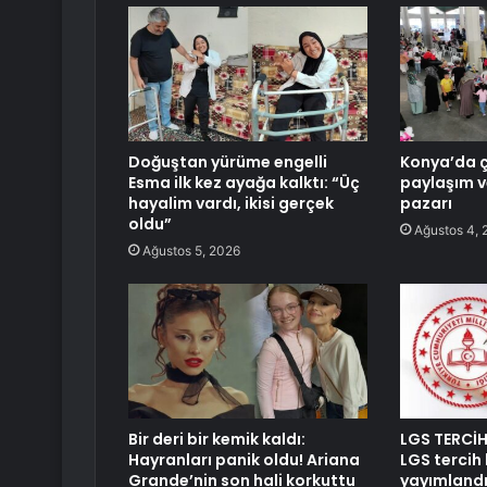
Doğuştan yürüme engelli
Konya’da 
Esma ilk kez ayağa kalktı: “Üç
paylaşım 
hayalim vardı, ikisi gerçek
pazarı
oldu”
Ağustos 4, 
Ağustos 5, 2026
Bir deri bir kemik kaldı:
LGS TERCİH
Hayranları panik oldu! Ariana
LGS tercih 
Grande’nin son hali korkuttu
yayımlandı